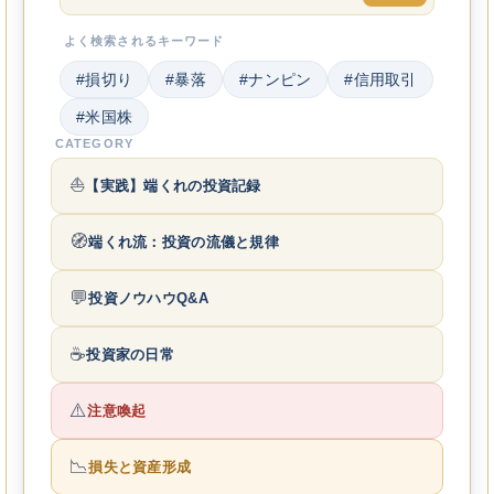
よく検索されるキーワード
#損切り
#暴落
#ナンピン
#信用取引
#米国株
CATEGORY
⛵
【実践】端くれの投資記録
🧭
端くれ流：投資の流儀と規律
💬
投資ノウハウQ&A
☕
投資家の日常
⚠️
注意喚起
📉
損失と資産形成