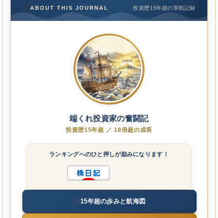
⚓
ABOUT THIS JOURNAL
投資歴15年超の実戦記録
端くれ投資家の奮闘記
投資歴15年超 ／ 18倍超の成長
ランキングへのひと押しが励みになります！
🧭
15年超の歩みと航海図