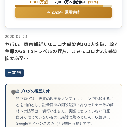
1,800万超
→ 2,000万へ航海中
(91%)
➔ 2026年 運用実績
2020
07
24
-
-
ヤバい、東京都新たなコロナ感染者300人突破、政府
主導のGo Toトラベルの行方、まさにコロナ2次感染
拡大必至…
日本株
当ブログの運営方針
🛡️
当ブログは、投資の現実をノンフィクションで記録するこ
とを目的とし、証券口座の開設勧誘・高額セミナー等の商
材への誘導は一切行いません。実際に使っていない口座、
自分が信じていないものは絶対に薦めません。収益源は
Googleアドセンスのみ（月500円程度）です。