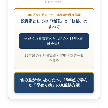
⚓ THE TRACK
100万から始まった、15年超の航海記録
投資家としての「物語」と「軌跡」の
すべて
➔ 端くれ投資家の自己紹介と15年の軌
跡を読む
15年超の全運用実績・実現損益データ
を見る
含み益が怖いあなたへ。15年超で学ん
だ「早売り病」の克服処方箋