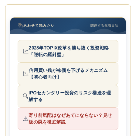
📚
あわせて読みたい
関連する航海日誌
2028年TOPIX改革を勝ち抜く投資戦略
📈
「逆転の羅針盤」
信用買い残が株価を下げるメカニズム
📉
【初心者向け】
IPOセカンダリー投資のリスク構造を理
🔍
解する
寄り前気配はなぜあてにならない？見せ
⚠️
板の罠を徹底解説