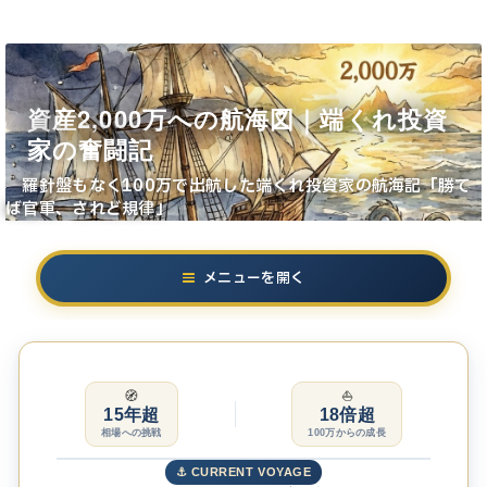
資産2,000万への航海図｜端くれ投資
家の奮闘記
羅針盤もなく100万で出航した端くれ投資家の航海記「勝て
ば官軍、されど規律」
メニューを開く
🧭
⛵
15年超
18倍超
相場への挑戦
100万からの成長
⚓ CURRENT VOYAGE